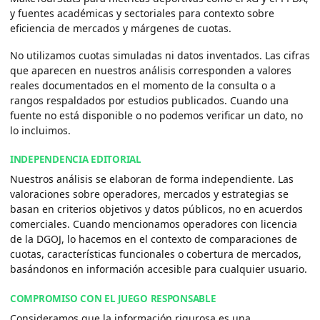
y fuentes académicas y sectoriales para contexto sobre
eficiencia de mercados y márgenes de cuotas.
No utilizamos cuotas simuladas ni datos inventados. Las cifras
que aparecen en nuestros análisis corresponden a valores
reales documentados en el momento de la consulta o a
rangos respaldados por estudios publicados. Cuando una
fuente no está disponible o no podemos verificar un dato, no
lo incluimos.
INDEPENDENCIA EDITORIAL
Nuestros análisis se elaboran de forma independiente. Las
valoraciones sobre operadores, mercados y estrategias se
basan en criterios objetivos y datos públicos, no en acuerdos
comerciales. Cuando mencionamos operadores con licencia
de la DGOJ, lo hacemos en el contexto de comparaciones de
cuotas, características funcionales o cobertura de mercados,
basándonos en información accesible para cualquier usuario.
COMPROMISO CON EL JUEGO RESPONSABLE
Consideramos que la información rigurosa es una