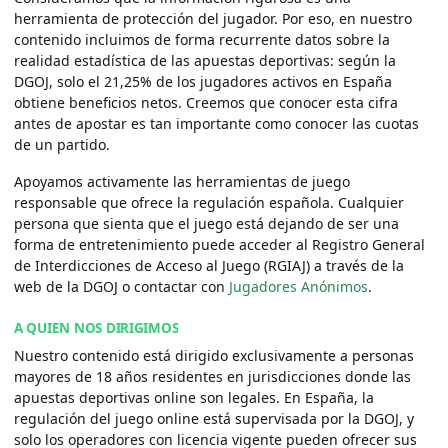
herramienta de protección del jugador. Por eso, en nuestro
contenido incluimos de forma recurrente datos sobre la
realidad estadística de las apuestas deportivas: según la
DGOJ, solo el 21,25% de los jugadores activos en España
obtiene beneficios netos. Creemos que conocer esta cifra
antes de apostar es tan importante como conocer las cuotas
de un partido.
Apoyamos activamente las herramientas de juego
responsable que ofrece la regulación española. Cualquier
persona que sienta que el juego está dejando de ser una
forma de entretenimiento puede acceder al Registro General
de Interdicciones de Acceso al Juego (RGIAJ) a través de la
web de la DGOJ o contactar con
Jugadores Anónimos
.
A QUIÉN NOS DIRIGIMOS
Nuestro contenido está dirigido exclusivamente a personas
mayores de 18 años residentes en jurisdicciones donde las
apuestas deportivas online son legales. En España, la
regulación del juego online está supervisada por la DGOJ, y
solo los operadores con licencia vigente pueden ofrecer sus