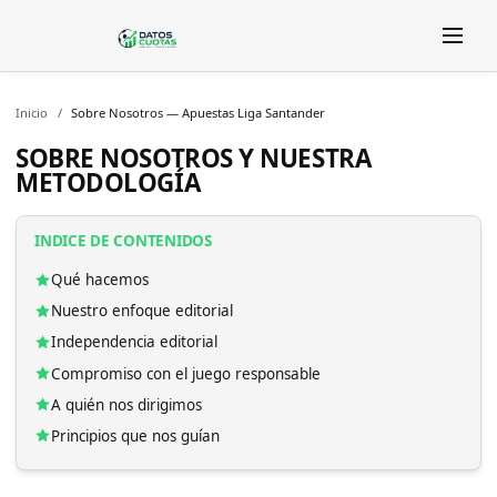
Inicio
/
Sobre Nosotros — Apuestas Liga Santander
Tipos de Apuestas en
Cuotas La Liga ·
SOBRE NOSOTROS Y NUESTRA
Estadísticas
Gestión de Bankroll en
Regulación Apuestas
LaLiga · Mercados y
Probabilidad Implícita,
Pronósticos y Análisis
METODOLOGÍA
Noticias de Apuestas y
Avanzadas LaLiga · xG
Apuestas · Métodos y
Cuotas Explicados
España · DGOJ,
de Apuestas de LaLiga
Margen y Valor
Mercado Español
y Métricas para
Plan Práctico
Licencias e Impuestos
Apostar
ÍNDICE DE CONTENIDOS
Qué hacemos
Nuestro enfoque editorial
Independencia editorial
Compromiso con el juego responsable
A quién nos dirigimos
Principios que nos guían