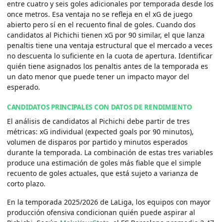
entre cuatro y seis goles adicionales por temporada desde los
once metros. Esa ventaja no se refleja en el xG de juego
abierto pero sí en el recuento final de goles. Cuando dos
candidatos al Pichichi tienen xG por 90 similar, el que lanza
penaltis tiene una ventaja estructural que el mercado a veces
no descuenta lo suficiente en la cuota de apertura. Identificar
quién tiene asignados los penaltis antes de la temporada es
un dato menor que puede tener un impacto mayor del
esperado.
CANDIDATOS PRINCIPALES CON DATOS DE RENDIMIENTO
El análisis de candidatos al Pichichi debe partir de tres
métricas: xG individual (expected goals por 90 minutos),
volumen de disparos por partido y minutos esperados
durante la temporada. La combinación de estas tres variables
produce una estimación de goles más fiable que el simple
recuento de goles actuales, que está sujeto a varianza de
corto plazo.
En la temporada 2025/2026 de LaLiga, los equipos con mayor
producción ofensiva condicionan quién puede aspirar al