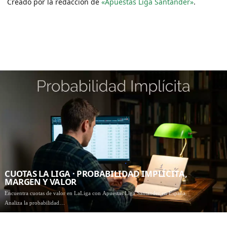
Creado por la redacción de
«Apuestas Liga Santander»
.
CUOTAS LA LIGA · PROBABILIDAD IMPLÍCITA,
MARGEN Y VALOR
Encuentra cuotas de valor en LaLiga con Apuestas Liga Santander en España.
Analiza la probabilidad…