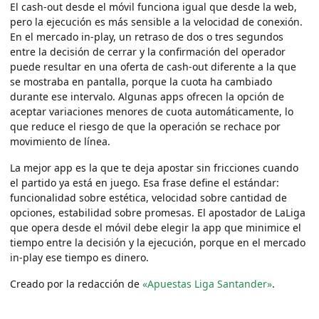
El cash-out desde el móvil funciona igual que desde la web,
pero la ejecución es más sensible a la velocidad de conexión.
En el mercado in-play, un retraso de dos o tres segundos
entre la decisión de cerrar y la confirmación del operador
puede resultar en una oferta de cash-out diferente a la que
se mostraba en pantalla, porque la cuota ha cambiado
durante ese intervalo. Algunas apps ofrecen la opción de
aceptar variaciones menores de cuota automáticamente, lo
que reduce el riesgo de que la operación se rechace por
movimiento de línea.
La mejor app es la que te deja apostar sin fricciones cuando
el partido ya está en juego. Esa frase define el estándar:
funcionalidad sobre estética, velocidad sobre cantidad de
opciones, estabilidad sobre promesas. El apostador de LaLiga
que opera desde el móvil debe elegir la app que minimice el
tiempo entre la decisión y la ejecución, porque en el mercado
in-play ese tiempo es dinero.
Creado por la redacción de
«Apuestas Liga Santander»
.